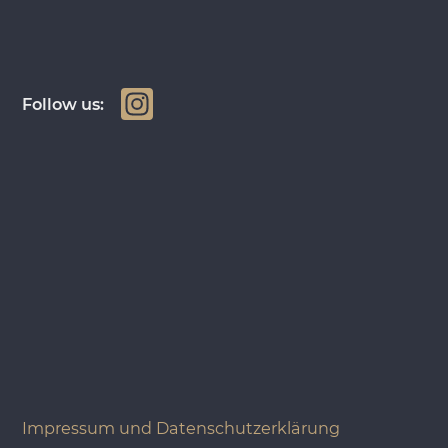
In
Follow us:
st
a
g
ra
m
Impressum und Datenschutzerklärung