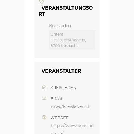
VERANSTALTUNGSO
RT
Kreisladen
Untere
Heslibachstrasse 19,
8700 Küsnacht
VERANSTALTER
KREISLADEN
E-MAIL
mw@kreisladen.ch
WEBSITE
https://www.kreislad
en.ch/