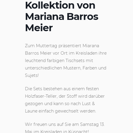
Kollektion von
Mariana Barros
Meier
Zum Muttertag präsentiert Miarana
Barros Meier vor Ort im Kreisladen ihre
leuchtend farbigen Tischsets mit
unterschiedlichen Mustern, Farben und
Sujets!
Die Sets bestehen aus einem festen
Holzfaser-Teller, der Stoff wird darüber
gezogen und kann so nach Lust &
Laune einfach gewechselt werden.
Wir freuen uns auf Sie am Samstag 13.
Mai im Kreisladen in Küsnacht!