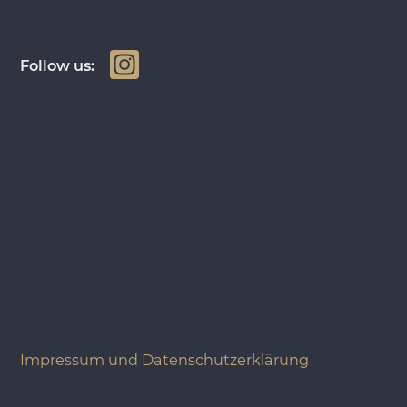
In
Follow us:
st
a
g
ra
m
Impressum und Datenschutzerklärung